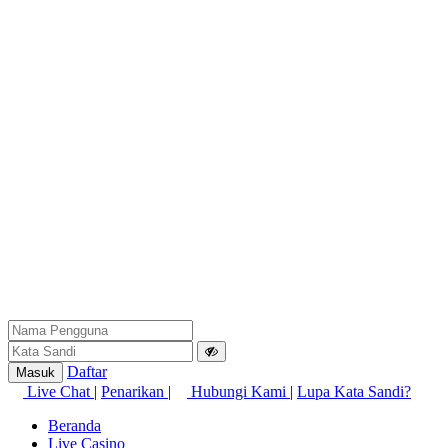
Daftar
Masuk
Live Chat
|
Penarikan
|
Hubungi Kami
|
Lupa Kata Sandi?
Beranda
Live Casino