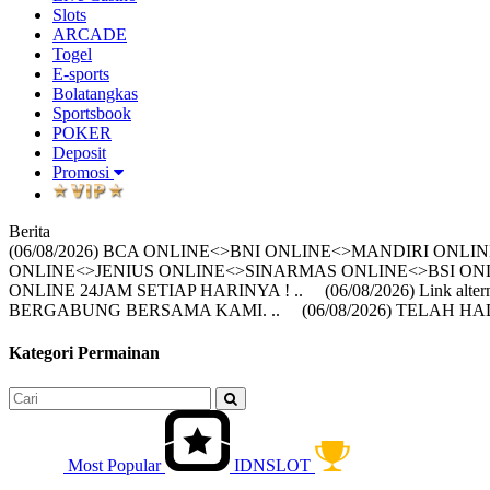
Slots
ARCADE
Togel
E-sports
Bolatangkas
Sportsbook
POKER
Deposit
Promosi
Berita
(06/08/2026)
BCA ONLINE<>BNI ONLINE<>MANDIRI ONLI
ONLINE<>JENIUS ONLINE<>SINARMAS ONLINE<>BSI O
ONLINE 24JAM SETIAP HARINYA ! ..
(06/08/2026)
Link alter
BERGABUNG BERSAMA KAMI. ..
(06/08/2026)
TELAH HA
Kategori Permainan
Most Popular
IDNSLOT