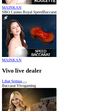
MAINKAN
SBO Casino Royal SpeedBaccarat
MAINKAN
Vivo live dealer
Lihat Semua
Baccarat Vivogaming