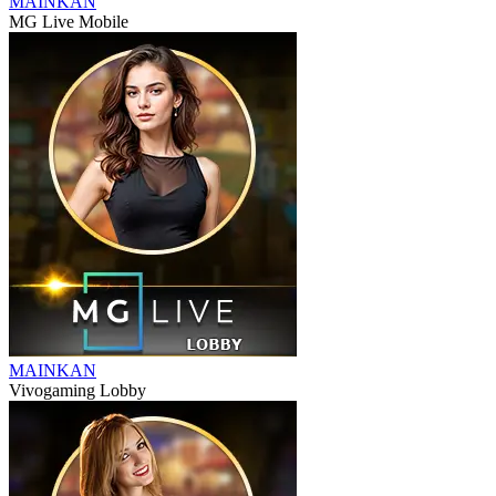
MAINKAN
MG Live Mobile
MAINKAN
Vivogaming Lobby