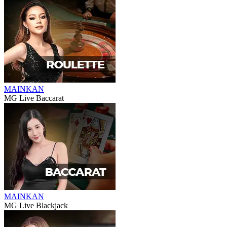
MAINKAN
MG Live Baccarat
MAINKAN
MG Live Blackjack