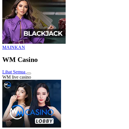
MAINKAN
WM Casino
Lihat Semua
WM live casino