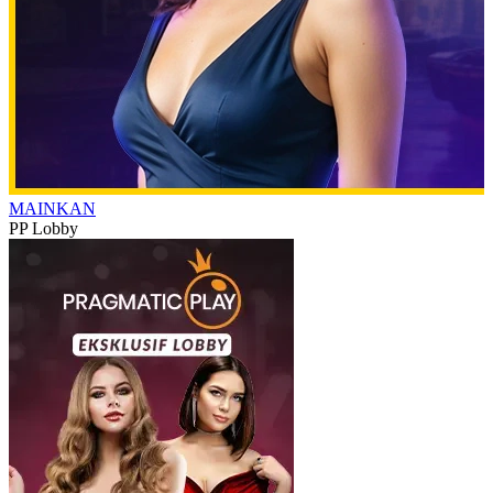
MAINKAN
PP Lobby