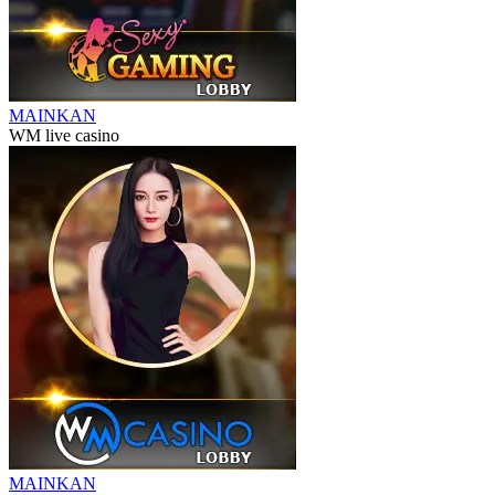
MAINKAN
WM live casino
MAINKAN