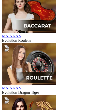
MAINKAN
Evolution Roulette
MAINKAN
Evolution Dragon Tiger