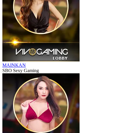
MAINKAN
SBO Sexy Gaming