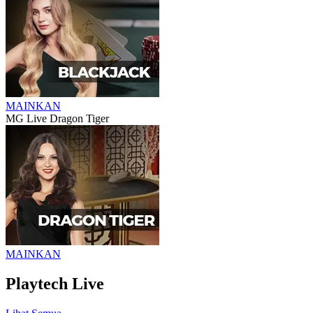
MAINKAN
MG Live Dragon Tiger
MAINKAN
Playtech Live