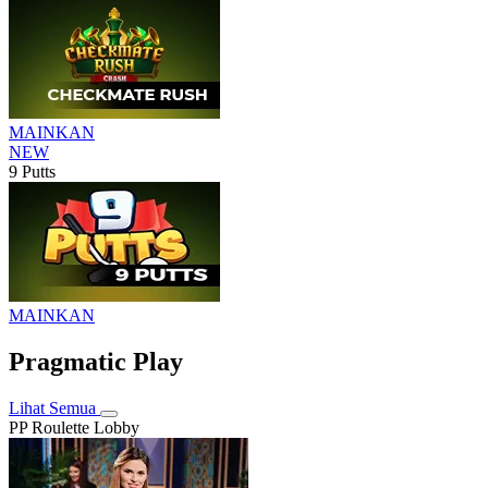
MAINKAN
NEW
9 Putts
MAINKAN
Pragmatic Play
Lihat Semua
PP Roulette Lobby