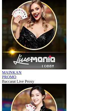
MAINKAN
PROMO
Baccarat Live Proxy