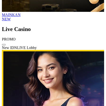
MAINKAN
NEW
Live Casino
PROMO
New IDNLIVE Lobby