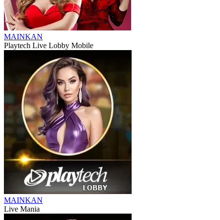
MAINKAN
Playtech Live Lobby Mobile
MAINKAN
Live Mania