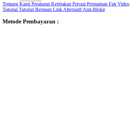
Tentang Kami
Peraturan
Kebijakan Privasi
Permainan Fair
Video
Tutorial
Tutorial Bermain
Link Alternatif
Anti-Blokir
Metode Pembayaran :