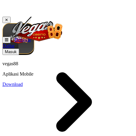
✕
Beranda
Daftar
Masuk
vegas88
Aplikasi Mobile
Download