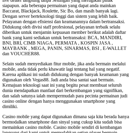
live dealer langsung tanpa Settingan yang merugikan pihak
siapapun. ada beberapa permainan yang dapat anda mainkan
Baccarat, Blackjack, Roulette, Sic Bo, dan masih banyak lagi.
Dengan server berteknologi tinggi dan sistem yang lebih baik.
Pelayanan dengan efisiensi dan keamanannya dalam bertransaksi.
Didukung oleh divisi staff profesional, pelayanan terbaik selalu
diberikan untuk menjamin kepuasan member berikut adalah daftar
bank yang kami sediakan untuk bertransaksi: BCA, MANDIRI,
BNI, BRI, CIMB NIAGA, PERMATA , KOSPIN JASA ,
MAYBANK , MEGA, PANIN, SINARMAS, BSI , E-WALLET
dan VOUCHER88.
Selain sudah menyediakan fitur mobile, jika anda bermain melalui
mobile, anda tidak perlu khawatir lagi tentang hal yang negatif.
Karena aplikasi ini sudah didukung dengan banyak keamanan yang
digunakan oleh Vegas88. Jadi anda bisa santai saat bermain.
Kemajuan teknologi saat ini yang begitu pesat membuat seluruh
dunia mendapatkan manfaat dari berkembangan yang signifikan,
dan salah satunya ialah mempermudah para pecinta permainan judi
casino online dengan hanya menggunakan smartphone yang
dimiliki.
Casino mobile yang dapat digunakan dimana saja kita berada hanya
bermodalkan smartphone dan sinyal yang cukup kita sudah bisa
memainkan casino mobile. Casino mobile sendiri di kembangan
langsung dari kami untuk memudahkan setiap player bermain