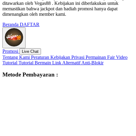
ditawarkan oleh Vegas88 . Kebijakan ini diberlakukan untuk
memastikan bahwa jackpot dan hadiah promosi hanya dapat
dimenangkan oleh member kami.
Beranda
DAFTAR
Promosi
Live Chat
Tentang Kami
Peraturan
Kebijakan Privasi
Permainan Fair
Video
Tutorial
Tutorial Bermain
Link Alternatif
Anti-Blokir
Metode Pembayaran :