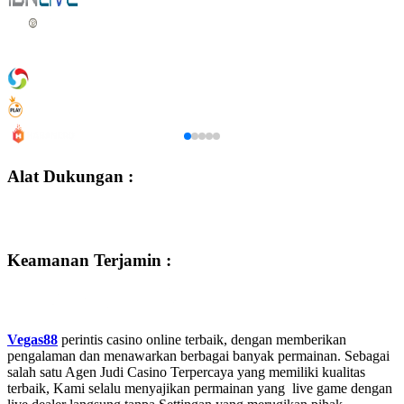
Alat Dukungan :
Keamanan Terjamin :
Vegas88
perintis casino online terbaik, dengan memberikan
pengalaman dan menawarkan berbagai banyak permainan. Sebagai
salah satu Agen Judi Casino Terpercaya yang memiliki kualitas
terbaik, Kami selalu menyajikan permainan yang live game dengan