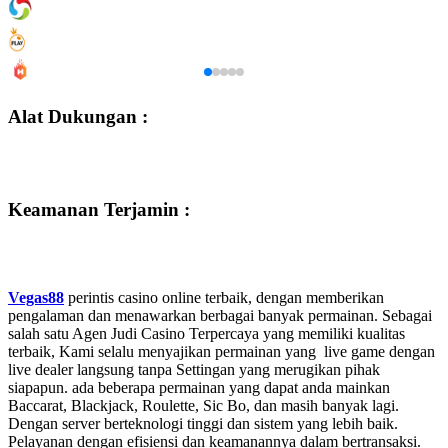
Alat Dukungan :
Keamanan Terjamin :
Vegas88
perintis casino online terbaik, dengan memberikan
pengalaman dan menawarkan berbagai banyak permainan. Sebagai
salah satu Agen Judi Casino Terpercaya yang memiliki kualitas
terbaik, Kami selalu menyajikan permainan yang live game dengan
live dealer langsung tanpa Settingan yang merugikan pihak
siapapun. ada beberapa permainan yang dapat anda mainkan
Baccarat, Blackjack, Roulette, Sic Bo, dan masih banyak lagi.
Dengan server berteknologi tinggi dan sistem yang lebih baik.
Pelayanan dengan efisiensi dan keamanannya dalam bertransaksi.