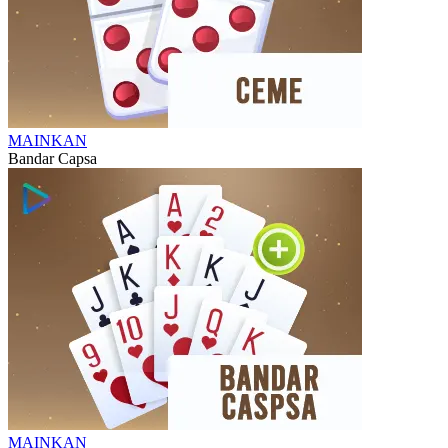
MAINKAN
Bandar Capsa
MAINKAN