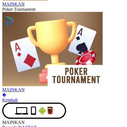
MAINKAN
Poker Tournament
MAINKAN
Kembali
MAINKAN