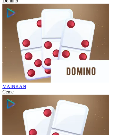
Domino
MAINKAN
Ceme