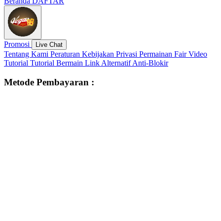
Beranda
DAFTAR
Promosi
Live Chat
Tentang Kami
Peraturan
Kebijakan Privasi
Permainan Fair
Video
Tutorial
Tutorial Bermain
Link Alternatif
Anti-Blokir
Metode Pembayaran :