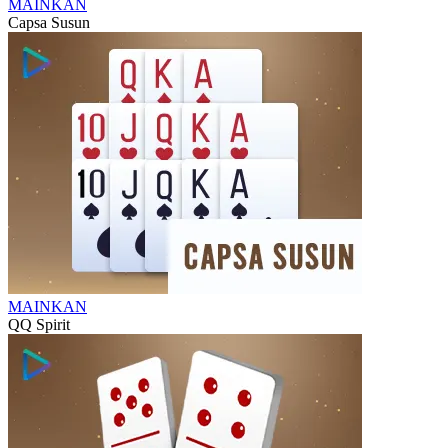
MAINKAN
Capsa Susun
MAINKAN
QQ Spirit