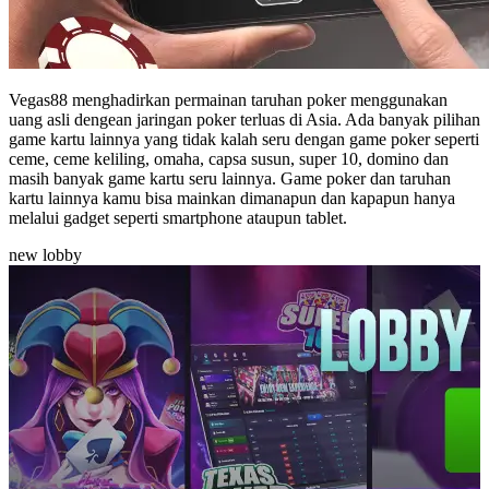
Vegas88 menghadirkan permainan taruhan poker menggunakan
uang asli dengean jaringan poker terluas di Asia. Ada banyak pilihan
game kartu lainnya yang tidak kalah seru dengan game poker seperti
ceme, ceme keliling, omaha, capsa susun, super 10, domino dan
masih banyak game kartu seru lainnya. Game poker dan taruhan
kartu lainnya kamu bisa mainkan dimanapun dan kapapun hanya
melalui gadget seperti smartphone ataupun tablet.
new lobby