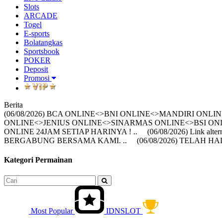
Slots
ARCADE
Togel
E-sports
Bolatangkas
Sportsbook
POKER
Deposit
Promosi
Berita
(06/08/2026)
BCA ONLINE<>BNI ONLINE<>MANDIRI ONLI
ONLINE<>JENIUS ONLINE<>SINARMAS ONLINE<>BSI O
ONLINE 24JAM SETIAP HARINYA ! ..
(06/08/2026)
Link alter
BERGABUNG BERSAMA KAMI. ..
(06/08/2026)
TELAH HA
Kategori Permainan
Most Popular
IDNSLOT