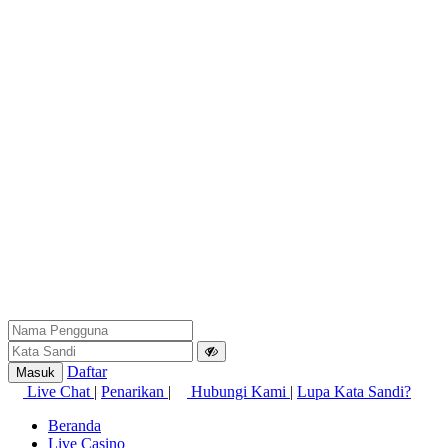
Daftar
Masuk
Live Chat
|
Penarikan
|
Hubungi Kami
|
Lupa Kata Sandi?
Beranda
Live Casino