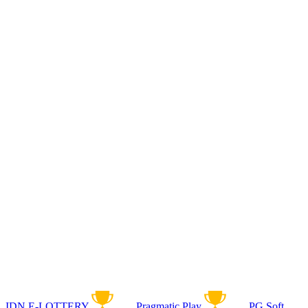
IDN E-LOTTERY
Pragmatic Play
PG Soft