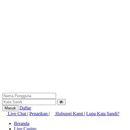
Daftar
Masuk
Live Chat
|
Penarikan
|
Hubungi Kami
|
Lupa Kata Sandi?
Beranda
Live Casino