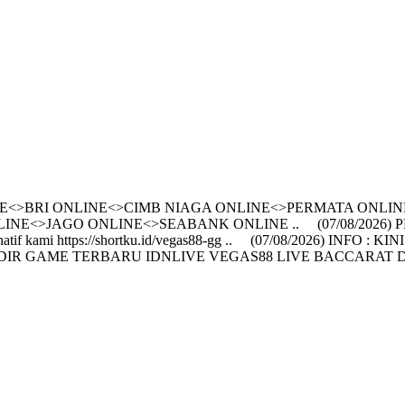
NE<>BRI ONLINE<>CIMB NIAGA ONLINE<>PERMATA ONL
NLINE<>JAGO ONLINE<>SEABANK ONLINE ..
(07/08/2026)
P
natif kami https://shortku.id/vegas88-gg ..
(07/08/2026)
INFO : KI
DIR GAME TERBARU IDNLIVE VEGAS88 LIVE BACCARAT 