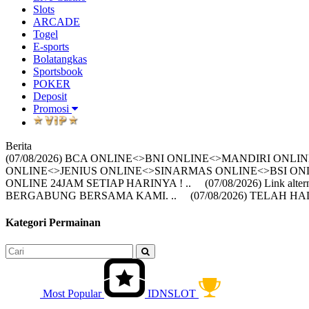
Slots
ARCADE
Togel
E-sports
Bolatangkas
Sportsbook
POKER
Deposit
Promosi
Berita
(07/08/2026)
BCA ONLINE<>BNI ONLINE<>MANDIRI ONLI
ONLINE<>JENIUS ONLINE<>SINARMAS ONLINE<>BSI O
ONLINE 24JAM SETIAP HARINYA ! ..
(07/08/2026)
Link alter
BERGABUNG BERSAMA KAMI. ..
(07/08/2026)
TELAH HA
Kategori Permainan
Most Popular
IDNSLOT