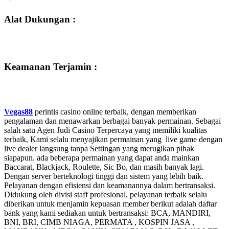
Alat Dukungan :
Keamanan Terjamin :
Vegas88
perintis casino online terbaik, dengan memberikan
pengalaman dan menawarkan berbagai banyak permainan. Sebagai
salah satu Agen Judi Casino Terpercaya yang memiliki kualitas
terbaik, Kami selalu menyajikan permainan yang live game dengan
live dealer langsung tanpa Settingan yang merugikan pihak
siapapun. ada beberapa permainan yang dapat anda mainkan
Baccarat, Blackjack, Roulette, Sic Bo, dan masih banyak lagi.
Dengan server berteknologi tinggi dan sistem yang lebih baik.
Pelayanan dengan efisiensi dan keamanannya dalam bertransaksi.
Didukung oleh divisi staff profesional, pelayanan terbaik selalu
diberikan untuk menjamin kepuasan member berikut adalah daftar
bank yang kami sediakan untuk bertransaksi: BCA, MANDIRI,
BNI, BRI, CIMB NIAGA, PERMATA , KOSPIN JASA ,