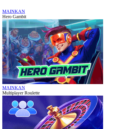
MAINKAN
Hero Gambit
MAINKAN
Multiplayer Roulette