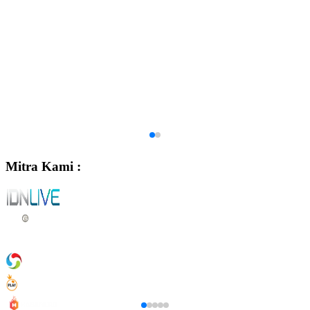
Mitra Kami :