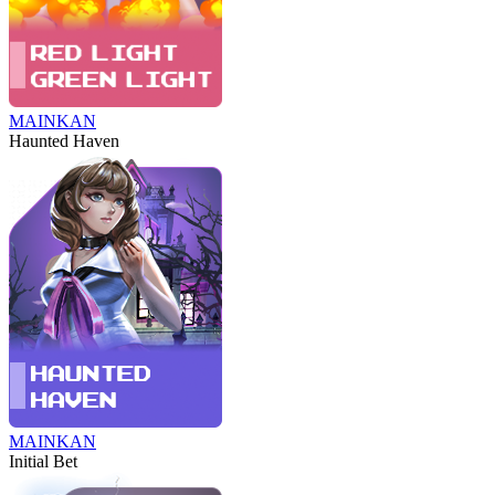
MAINKAN
Haunted Haven
MAINKAN
Initial Bet