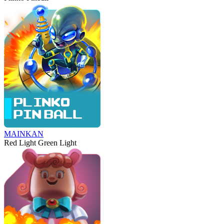
MAINKAN
Red Light Green Light