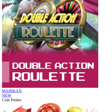
MAINKAN
NEW
Coin Pusher