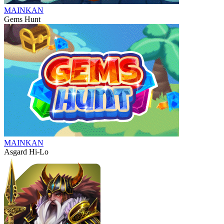
MAINKAN
Gems Hunt
MAINKAN
Asgard Hi-Lo