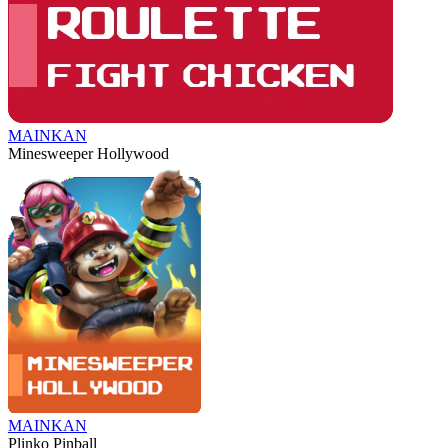
MAINKAN
Minesweeper Hollywood
MAINKAN
Plinko Pinball