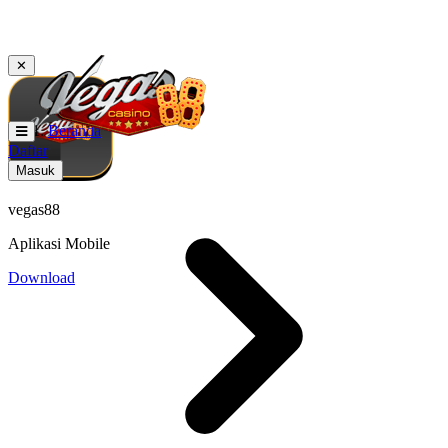
✕
Beranda
Daftar
Masuk
vegas88
Aplikasi Mobile
Download