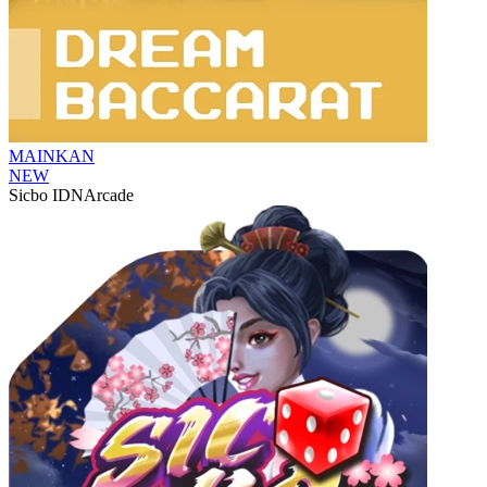
MAINKAN
NEW
Sicbo IDNArcade