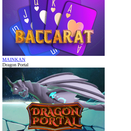
MAINKAN
Dragon Portal