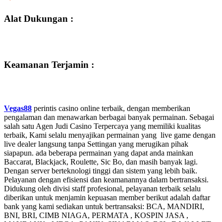
Alat Dukungan :
Keamanan Terjamin :
Vegas88
perintis casino online terbaik, dengan memberikan
pengalaman dan menawarkan berbagai banyak permainan. Sebagai
salah satu Agen Judi Casino Terpercaya yang memiliki kualitas
terbaik, Kami selalu menyajikan permainan yang live game dengan
live dealer langsung tanpa Settingan yang merugikan pihak
siapapun. ada beberapa permainan yang dapat anda mainkan
Baccarat, Blackjack, Roulette, Sic Bo, dan masih banyak lagi.
Dengan server berteknologi tinggi dan sistem yang lebih baik.
Pelayanan dengan efisiensi dan keamanannya dalam bertransaksi.
Didukung oleh divisi staff profesional, pelayanan terbaik selalu
diberikan untuk menjamin kepuasan member berikut adalah daftar
bank yang kami sediakan untuk bertransaksi: BCA, MANDIRI,
BNI, BRI, CIMB NIAGA, PERMATA , KOSPIN JASA ,