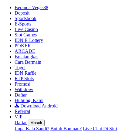
Beranda Vegas88
Deposit
Sportsbook
E-Sports
Live Casino
Slot Games
IDN E-Lottery
POKER
ARCADE
Bolatangkas
Cara Bermain
Togel
IDN Raffle
RTP Slots
Promosi
Withdraw
Daftar
Hubungi Kami
Download Android
Referral
VIP
Daftar
Masuk
Lupa Kata Sandi?
Butuh Bantuan?
Live Chat Di Sini