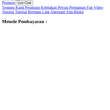
Promosi
Live Chat
Tentang Kami
Peraturan
Kebijakan Privasi
Permainan Fair
Video
Tutorial
Tutorial Bermain
Link Alternatif
Anti-Blokir
Metode Pembayaran :