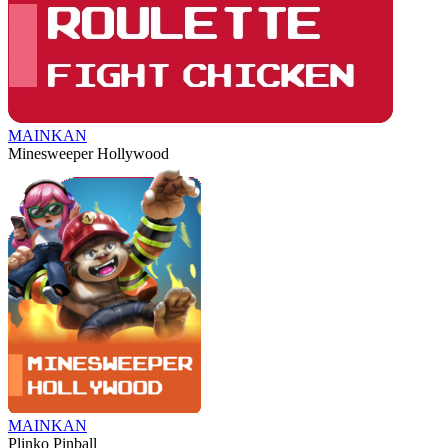
MAINKAN
Minesweeper Hollywood
MAINKAN
Plinko Pinball