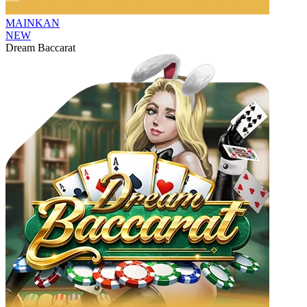
MAINKAN
NEW
Dream Baccarat