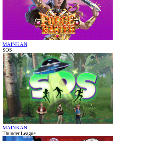
MAINKAN
SOS
MAINKAN
Thunder League