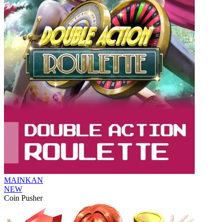
MAINKAN
NEW
Coin Pusher